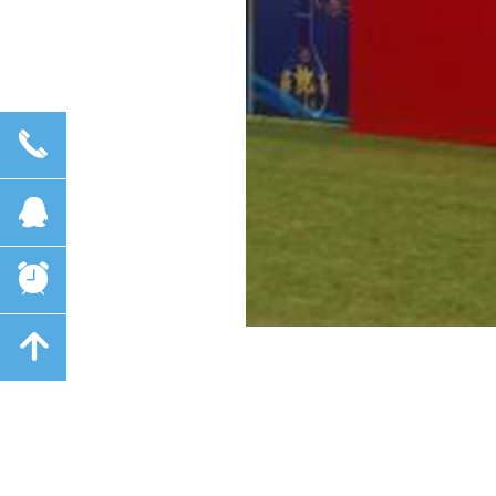
끅
뀩
뀥
녕