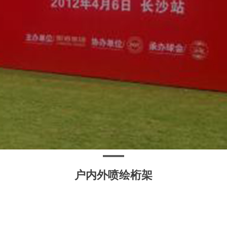
户内外喷绘桁架